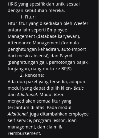
HRIS yang spesifik dan unik, sesuai 
dengan kebutuhan mereka.
	1. Fitur:
Fitur-fitur yang disediakan oleh Weefer 
antara lain seperti Employee 
Management (database karyawan), 
Attendance Management (formula 
penghitungan kehadiran, auto-import 
dari mesin absensi), dan Payroll 
(penghitungan gaji, pemotongan pajak, 
tunjangan, uang muka ke BPJS).
	2. Rencana:
Ada dua paket yang tersedia; adapun 
modul yang dapat dipilih klien- 
Basic
dan 
Additional
. Modul 
Basic
menyediakan semua fitur yang 
tercantum di atas. Pada modul 
Additional
, juga ditambahkan employee 
self-service, program lesson, loan 
management, dan claim & 
reimbursement.