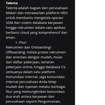
Talenta
Talenta adalah bagian dari perusahaan 
Mekari dan menawarkan platform HRIS 
untuk membantu mengelola operasi 
SDM dari sistem database karyawan 
hingga rekrutmen dalam satu aplikasi 
berbasis cloud yang komprehensif dan 
aman.
	1. Fitur:
Rekrutmen dan Onboarding/ 
Offboarding- Kelola proses rekrutmen 
dan orientasi dengan mudah, mulai 
dari daftar pekerjaan, lamaran 
pekerjaan online, hingga database CV, 
semuanya dalam satu platform
Komunikasi Internal- Jaga komunikasi 
internal perusahaan Anda tetap 
mudah dan nyaman melalui berbagai 
fitur yang memungkinkan komunikasi 
dua arah antara karyawan dan 
perusahaan seperti Pengumuman, 