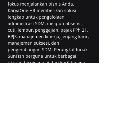
fokus menjalankan bisnis Anda. 
KaryaOne HR memberikan solusi 
lengkap untuk pengelolaan 
administrasi SDM, meliputi absensi, 
cuti, lembur, penggajian, pajak PPh 21, 
BPJS, manajemen kinerja, jenjang karir, 
manajemen suksesi, dan 
pengembangan SDM. Perangkat lunak 
SunFish berguna untuk berbagai 
ukuran bisnis mulai dari kecil hingga 
besar. Ini juga dapat digunakan untuk 
industri di berbagai bidang seperti 
ritel, perawatan kesehatan, layanan 
keuangan, teknologi, pendidikan, dan 
banyak lainnya.
Kesimpulan
Talenta, Sleekr, Weefer Haermes, 
LinovHR, Karyaone, dan SunFish 
semuanya dianggap sebagai layanan 