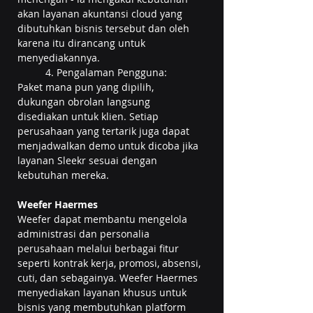
akan layanan akuntansi cloud yang 
dibutuhkan bisnis tersebut dan oleh 
karena itu dirancang untuk 
menyediakannya.
	4. Pengalaman Pengguna:
Paket mana pun yang dipilih, 
dukungan obrolan langsung 
disediakan untuk klien. Setiap 
perusahaan yang tertarik juga dapat 
menjadwalkan demo untuk dicoba jika 
layanan Sleekr sesuai dengan 
kebutuhan mereka.
Weefer Haermes
Weefer dapat membantu mengelola 
administrasi dan personalia 
perusahaan melalui berbagai fitur 
seperti kontrak kerja, promosi, absensi, 
cuti, dan sebagainya. Weefer Haermes 
menyediakan layanan khusus untuk 
bisnis yang membutuhkan platform 