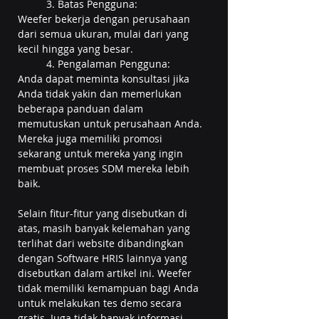
	3. Batas Pengguna:
Weefer bekerja dengan perusahaan 
dari semua ukuran, mulai dari yang 
kecil hingga yang besar.
	4. Pengalaman Pengguna:
Anda dapat meminta konsultasi jika 
Anda tidak yakin dan memerlukan 
beberapa panduan dalam 
memutuskan untuk perusahaan Anda. 
Mereka juga memiliki promosi 
sekarang untuk mereka yang ingin 
membuat proses SDM mereka lebih 
baik.
Selain fitur-fitur yang disebutkan di 
atas, masih banyak kelemahan yang 
terlihat dari website dibandingkan 
dengan Software HRIS lainnya yang 
disebutkan dalam artikel ini. Weefer 
tidak memiliki kemampuan bagi Anda 
untuk melakukan tes demo secara 
gratis. Juga tidak banyak informasi 