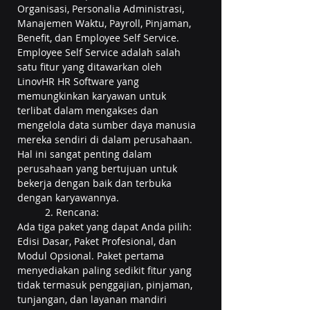
Organisasi, Personalia Administrasi, 
Manajemen Waktu, Payroll, Pinjaman, 
Benefit, dan Employee Self Service.
Employee Self Service adalah salah 
satu fitur yang ditawarkan oleh 
LinovHR HR Software yang 
memungkinkan karyawan untuk 
terlibat dalam mengakses dan 
mengelola data sumber daya manusia 
mereka sendiri di dalam perusahaan. 
Hal ini sangat penting dalam 
perusahaan yang bertujuan untuk 
bekerja dengan baik dan terbuka 
dengan karyawannya.
	2. Rencana:
Ada tiga paket yang dapat Anda pilih: 
Edisi Dasar, Paket Profesional, dan 
Modul Opsional. Paket pertama 
menyediakan paling sedikit fitur yang 
tidak termasuk penggajian, pinjaman, 
tunjangan, dan layanan mandiri 