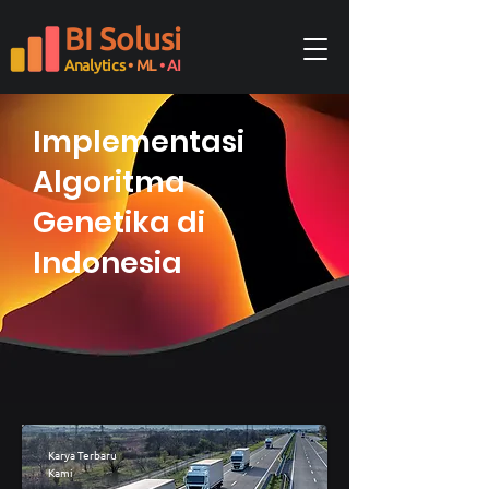
BI Solusi
Analytics
• ML
• AI
Implementasi
Algoritma
Genetika di
Indonesia
Karya Terbaru
Kami