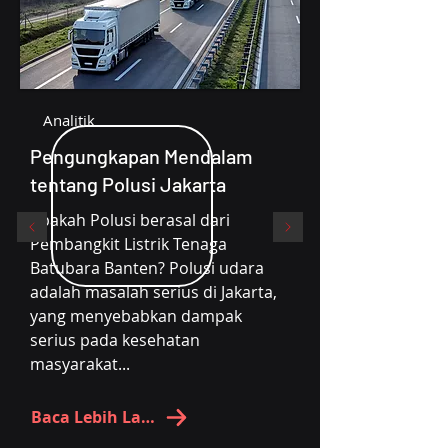
Analitik
Pengungkapan Mendalam
tentang Polusi Jakarta
Apakah Polusi berasal dari
Pembangkit Listrik Tenaga
Batubara Banten? Polusi udara
adalah masalah serius di Jakarta,
yang menyebabkan dampak
serius pada kesehatan
masyarakat...
Baca Lebih Lanjut