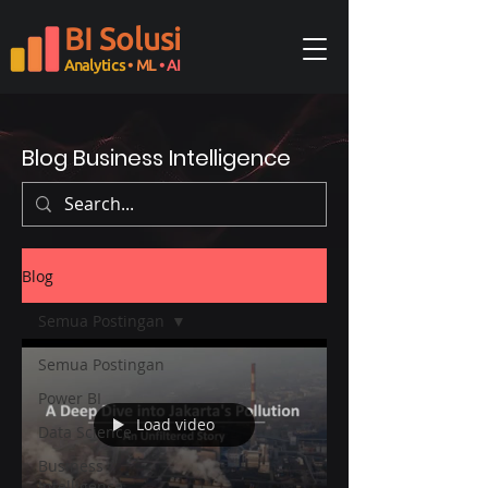
BI Solusi
Analytics
• ML
• AI
Blog Business Intelligence
Blog
Semua Postingan
Semua Postingan
Power BI
Load video
Data Science
Business
Intelligence