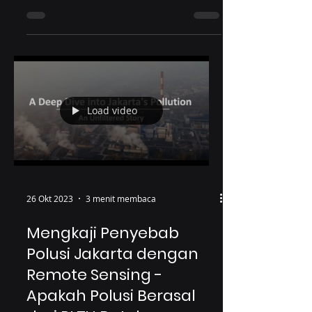
businesses beyond traditional decision-
making, ushering in a new era of
anticipatory intelligence. By unl
Load video
26 Okt 2023
3 menit membaca
Mengkaji Penyebab
Polusi Jakarta dengan
Remote Sensing -