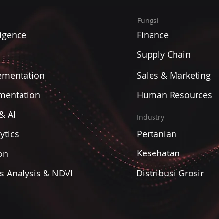
Fungsi
ligence
Finance
Supply Chain
ementation
Sales & Marketing
mentation
Human Resources
& AI
Industry
ytics
Pertanian
Kesehatan
on
es Analysis & NDVI
Distribusi Grosir