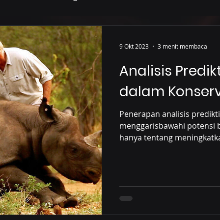
9 Okt 2023
3 menit membaca
Analisis Predi
dalam Konserv
Penerapan analisis predikt
menggarisbawahi potensi be
hanya tentang meningkatka