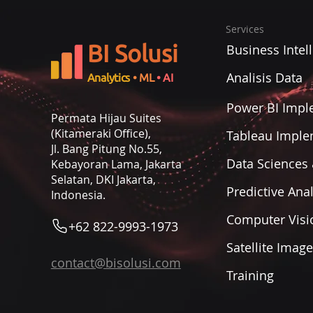
Services
BI Solusi
Business Intel
Analisis Data
Analytics
• ML
• AI
Power BI Impl
Permata Hijau Suites
(Kitameraki Office),
Tableau Imple
Jl. Bang Pitung No.55,
Data Sciences 
Kebayoran Lama, Jakarta
Selatan, DKI Jakarta,
Predictive Anal
Indonesia.
Computer Visi
+62 822-9993-1973
Satellite Imag
contact@bisolusi.com
Training