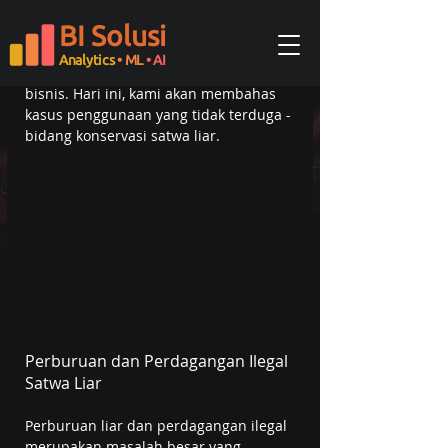
Kita sering memikirkan predictive 
BI Solusi
analytics dalam hal aplikasi bisnis, 
tetapi teknologi canggih ini ternyata 
Analytics
• ML
• AI
dapat berguna jauh melampaui dunia 
bisnis. Hari ini, kami akan membahas 
kasus penggunaan yang tidak terduga - 
bidang konservasi satwa liar.
Perburuan dan Perdagangan Ilegal 
Satwa Liar
Perburuan liar dan perdagangan ilegal 
merupakan masalah besar yang 