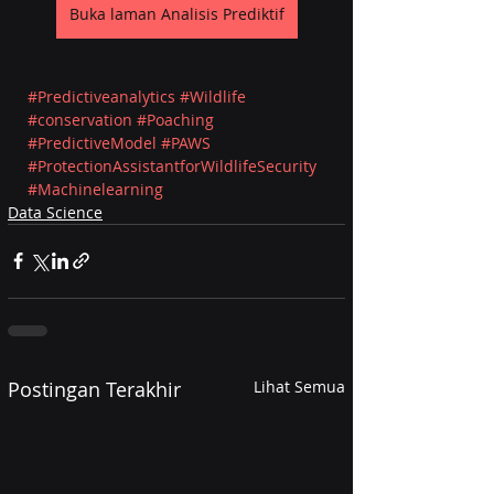
Buka laman Analisis Prediktif
#Predictiveanalytics
#Wildlife
#conservation
#Poaching
#PredictiveModel
#PAWS
#ProtectionAssistantforWildlifeSecurity
#Machinelearning
Data Science
Postingan Terakhir
Lihat Semua