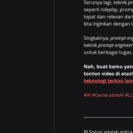
Serunya lagi, teknik 
pr
seperti 
roleplay
, prom
tepat dan relevan dari
kita inginkan dengan l
Singkatnya, 
prompt en
teknik 
prompt engineer
untuk berbagai tugas.
Nah, buat kamu yang
tonton video di atas
teknologi terkini lai
#AI
#GenerativeAI
#L
BI Solusi adalah mitr