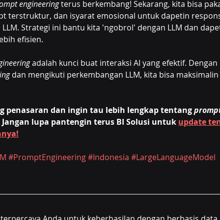
ompt engineering
 terus berkembang! Sekarang, kita bisa pakai
pt terstruktur, dan isyarat emosional untuk dapetin respons
 LLM. Strategi ini bantu kita 'ngobrol' dengan LLM dan dapet
ebih efisien.
gineering
 adalah kunci buat interaksi AI yang efektif. Deng
ing
 dan mengikuti perkembangan LLM, kita bisa maksimalin
 
 penasaran dan ingin tau lebih lengkap tentang 
prompt
! Jangan lupa pantengin terus BI Solusi untuk 
update ten
nnya!
LM
#PromptEngineering
#Indonesia
#LargeLanguageModel
a terpercaya Anda untuk keberhasilan dengan berbasis data d