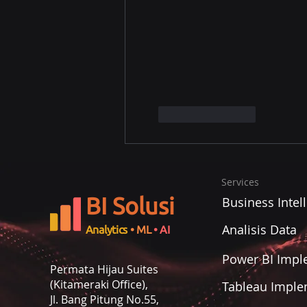
Suka
Balas
Services
BI Solusi
Business Intel
Analisis Data
Analytics
• ML
• AI
Power BI Impl
Permata Hijau Suites
(Kitameraki Office),
Tableau Imple
Jl. Bang Pitung No.55,