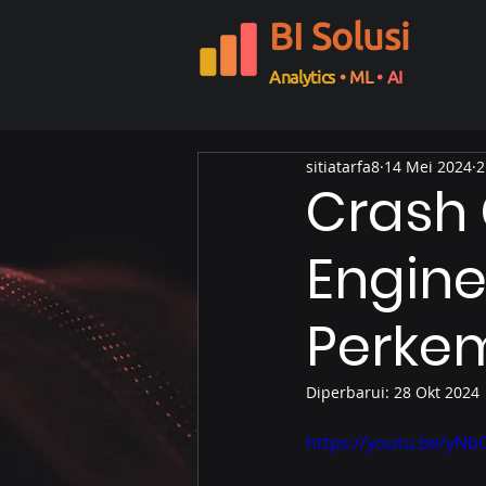
BI Solusi
Analytics
• ML
• AI
sitiatarfa8
14 Mei 2024
2
Crash 
Engine
Perke
Diperbarui:
28 Okt 2024
https://youtu.be/yN