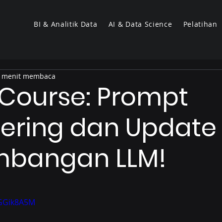
BI & Analitik Data
AI & Data Science
Pelatihan
 menit membaca
Course: Prompt
ering dan Update
mbangan LLM!
bGGik8A5M