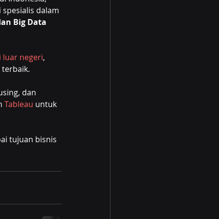
spesialis dalam 
dan Big Data 
 luar negeri
, 
terbaik.
using, dan 
n 
Tableau
 untuk 
 tujuan bisnis 