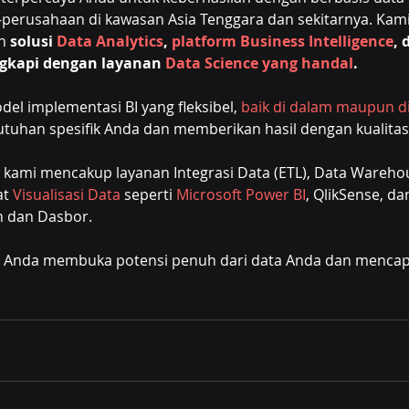
perusahaan di kawasan Asia Tenggara dan sekitarnya. Kami 
n 
solusi 
Data Analytics
, 
platform Business Intelligence
, 
ngkapi dengan layanan 
Data Science yang handal
.
l implementasi BI yang fleksibel, 
baik di dalam maupun di
uhan spesifik Anda dan memberikan hasil dengan kualitas 
I kami mencakup layanan Integrasi Data (ETL), Data Wareho
t 
Visualisasi Data
 seperti 
Microsoft Power BI
, QlikSense, da
n dan Dasbor.
Anda membuka potensi penuh dari data Anda dan mencapai