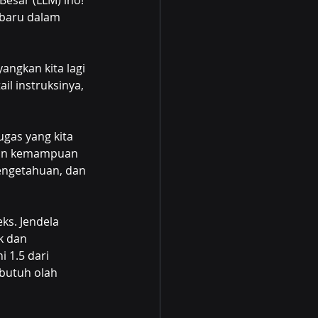
esar (LLM) lho! 
baru dalam 
yangkan kita lagi 
il instruksinya, 
ugas yang kita 
 dan kemampuan 
pengetahuan, dan 
ks. Jendela 
k dan 
 1.5 dari 
butuh olah 