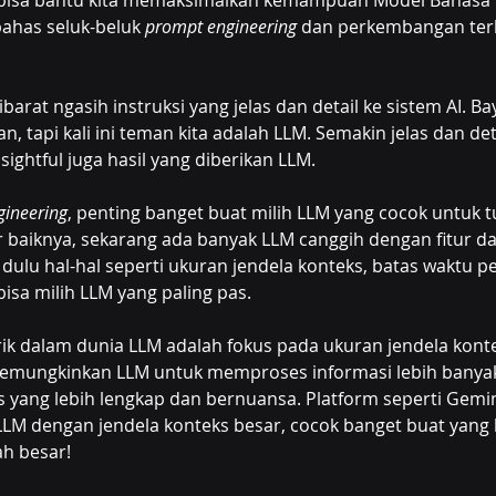
ni bisa bantu kita memaksimalkan kemampuan Model Bahasa B
bahas seluk-beluk 
prompt engineering
 dan perkembangan ter
 ibarat ngasih instruksi yang jelas dan detail ke sistem AI. Ba
, tapi kali ini teman kita adalah LLM. Semakin jelas dan deta
ightful juga hasil yang diberikan LLM.
gineering
, penting banget buat milih LLM yang cocok untuk t
r baiknya, sekarang ada banyak LLM canggih dengan fitur
ri dulu hal-hal seperti ukuran jendela konteks, batas waktu 
bisa milih LLM yang paling pas.
ik dalam dunia LLM adalah fokus pada ukuran jendela konte
memungkinkan LLM untuk memproses informasi lebih banya
yang lebih lengkap dan bernuansa. Platform seperti Gemini
M dengan jendela konteks besar, cocok banget buat yang 
ah besar!