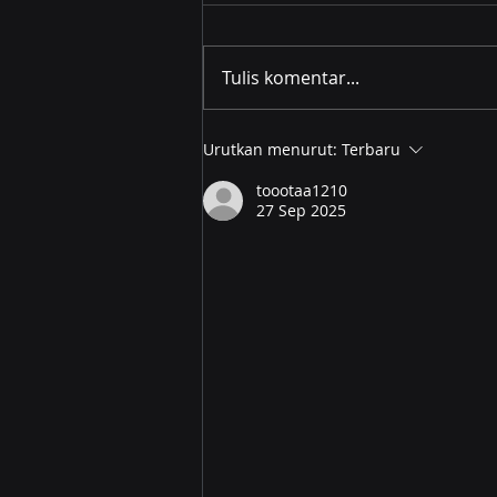
Tulis komentar...
AI Sentiment Analysis
Urutkan menurut:
Terbaru
7.000 Tweet Pelanggan
toootaa1210
Tokopedia
27 Sep 2025