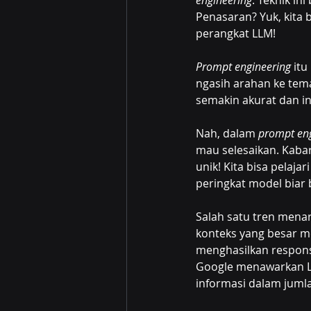
engineering
. Teknik i
Penasaran? Yuk, kita 
perangkat LLM!
Prompt engineering
 itu
ngasih arahan ke teman
semakin akurat dan ins
Nah, dalam 
prompt en
mau selesaikan. Kaba
unik! Kita bisa pelaja
peringkat model biar 
Salah satu tren menar
konteks yang besar 
menghasilkan respons 
Google menawarkan LL
informasi dalam juml