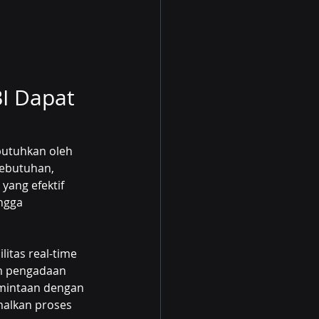
I Dapat 
butuhkan oleh 
ebutuhan, 
ang efektif 
ngga 
itas real-time 
tim pengadaan 
mintaan dengan 
malkan proses 