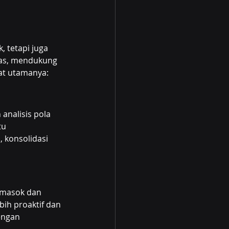
tetapi juga 
as, mendukung 
at utamanya:
nalisis pola 
u 
 konsolidasi 
emasok dan 
ih proaktif dan 
engan 