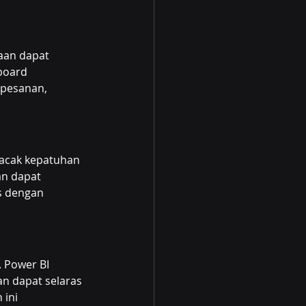
aan dapat 
board 
 pesanan, 
acak kepatuhan 
n dapat 
s dengan 
 Power BI 
n dapat selaras 
ini 