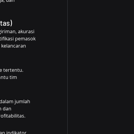
tas)
riman, akurasi 
ifikasi pemasok 
 kelancaran 
e tertentu. 
ntu tim 
dalam jumlah 
n dan 
itabilitas.
n indikator 