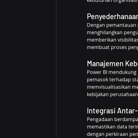
kebutuhan organisasi
Penyederhanaa
Dengan pemantauan re
menghilangkan pengum
memberikan visibilita
membuat proses penga
Manajemen Kebe
Power BI mendukung s
pemasok terhadap sta
memvisualisasikan me
kebijakan perusahaan 
Integrasi Antar
Pengadaan berdampak 
memastikan data terin
dengan perkiraan penj