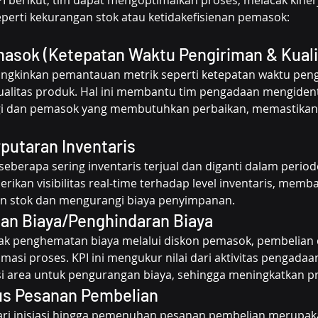
erti kekurangan stok atau ketidakefisienan pemasok:
masok (Ketepatan Waktu Pengiriman & Kuali
gkinkan pemantauan metrik seperti ketepatan waktu pengi
ualitas produk. Hal ini membantu tim pengadaan mengident
ggi dan pemasok yang membutuhkan perbaikan, memastikan
putaran Inventaris
 seberapa sering inventaris terjual dan diganti dalam period
ikan visibilitas real-time terhadap level inventaris, memba
n stok dan mengurangi biaya penyimpanan.
n Biaya/Penghindaran Biaya
ak penghematan biaya melalui diskon pemasok, pembelian 
imasi proses. KPI ini mengukur nilai dari aktivitas pengadaa
i area untuk pengurangan biaya, sehingga meningkatkan prof
us Pesanan Pembelian
ari inisiasi hingga pemenuhan pesanan pembelian merupaka