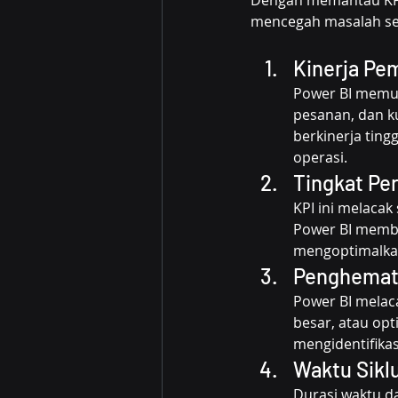
mencegah masalah sep
Kinerja Pe
Power BI memun
pesanan, dan k
berkinerja tin
operasi.
Tingkat Per
KPI ini melacak
Power BI member
mengoptimalka
Penghemata
Power BI melac
besar, atau opt
mengidentifikas
Waktu Sikl
Durasi waktu d