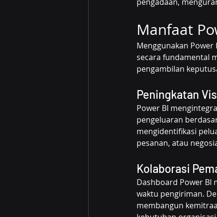
pengadaan, mengurang
Manfaat Po
Menggunakan Power BI
secara fundamental m
pengambilan keputusa
Peningkatan Vis
Power BI mengintegra
pengeluaran berdasar
mengidentifikasi pel
pesanan, atau negosia
Kolaborasi Pema
Dashboard Power BI m
waktu pengiriman. Den
membangun kemitraan 