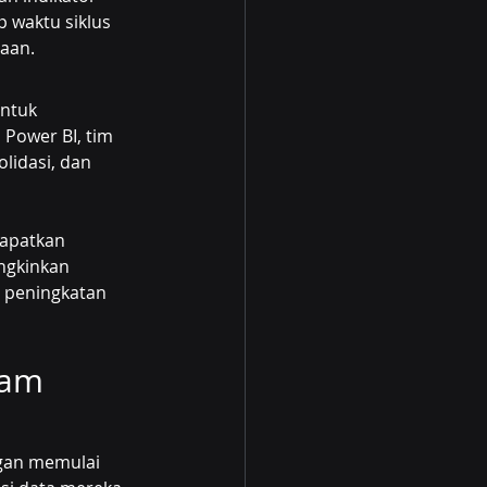
 waktu siklus 
aan.
ntuk 
Power BI, tim 
lidasi, dan 
apatkan 
ngkinkan 
 peningkatan 
lam 
gan memulai 