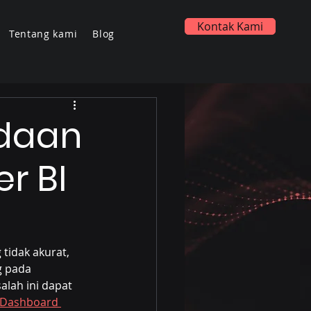
Kontak Kami
Tentang kami
Blog
daan
r BI
tidak akurat, 
g pada 
lah ini dapat 
Dashboard 