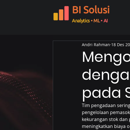
BI Solusi
Analytics
• ML
• AI
Andri Rahman
18 Des 2
Mengo
denga
pada 
Tim pengadaan sering
pengelolaan pemasok y
kekurangan stok dan p
meningkatkan biaya o