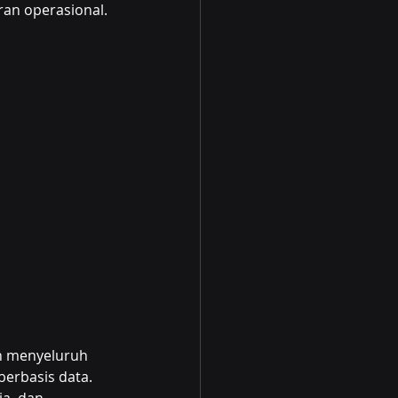
an operasional.
 menyeluruh 
erbasis data. 
a, dan 