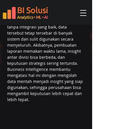
Setiap hari, perusahaan menghasilkan 
BI Solusi
data dari berbagai aktivitas, mulai dari 
penjualan, keuangan, inventaris, 
Analytics
• ML
• AI
hingga interaksi pelanggan. Namun 
tanpa integrasi yang baik, data 
tersebut tetap tersebar di banyak 
sistem dan sulit digunakan secara 
menyeluruh. Akibatnya, pembuatan 
laporan memakan waktu lama, insight 
antar divisi bisa berbeda, dan 
keputusan strategis sering tertunda. 
Business Intelligence membantu 
mengatasi hal ini dengan mengolah 
data mentah menjadi insight yang siap 
digunakan, sehingga perusahaan bisa 
mengambil keputusan lebih cepat dan 
lebih tepat.