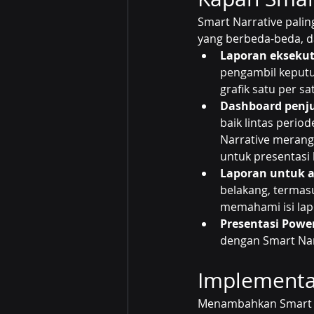
Smart Narrative palin
yang berbeda-beda, dan
Laporan eksekut
pengambil keput
grafik satu per sa
Dashboard penj
baik lintas perio
Narrative merangk
untuk presentasi 
Laporan untuk 
belakang, termas
memahami isi lapo
Presentasi Powe
dengan Smart Narr
Implementas
Menambahkan Smart Na