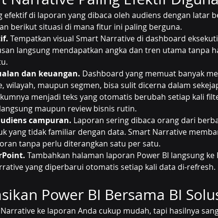
g efektif di laporan yang dibaca oleh audiens dengan latar b
 berikut situasi di mana fitur ini paling berguna.
if.
 Tempatkan visual Smart Narrative di dashboard eksekuti
usan langsung mendapatkan angka dan tren utama tanpa 
tu.
ualan dan keuangan.
 Dashboard yang memuat banyak metr
de, wilayah, maupun segmen, bisa sulit dicerna dalam sekeja
umnya menjadi teks yang otomatis berubah setiap kali filte
langsung maupun review bisnis rutin.
audiens campuran.
 Laporan sering dibaca orang dari berba
uk yang tidak familiar dengan data. Smart Narrative memb
ran tanpa perlu diterangkan satu per satu.
rPoint.
 Tambahkan halaman laporan Power BI langsung ke 
ative yang diperbarui otomatis setiap kali data di-refresh.
ikan Power BI Bersama BI Solu
rrative ke laporan Anda cukup mudah, tapi hasilnya sang