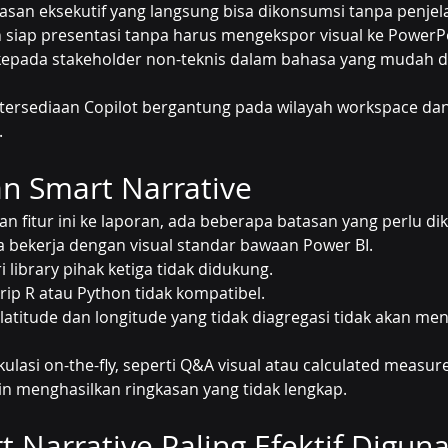
asan eksekutif yang langsung bisa dikonsumsi tanpa penje
siap presentasi tanpa harus mengekspor visual ke PowerPo
kepada stakeholder non-teknis dalam bahasa yang mudah d
etersediaan Copilot bergantung pada wilayah workspace dan t
.
n Smart Narrative
itur ini ke laporan, ada beberapa batasan yang perlu dik
a bekerja dengan visual standar bawaan Power BI.
 library pihak ketiga tidak didukung.
krip R atau Python tidak kompatibel.
latitude dan longitude yang tidak diagregasi tidak akan men
kulasi on-the-fly, seperti Q&A visual atau calculated measur
n menghasilkan ringkasan yang tidak lengkap.
 Narrative Paling Efektif Digun