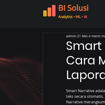
BI Solusi
Analytics
• ML
• AI
admin
21 Mei
4 menit 
Smart 
Cara 
Lapor
Smart Narrative adal
teks secara otomatis. 
Narrative merangkum s