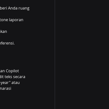
beri Anda ruang 
tone laporan 
akan 
eferensi.
an Copilot 
it teks secara 
-year" atau 
narasi 