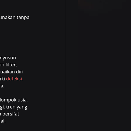
gunakan tanpa 
enyusun 
filter, 
uaikan diri 
ti 
deteksi 
a.
ompok usia, 
i, tren yang 
 bersifat 
al.