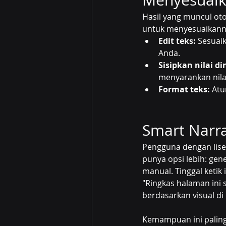
Menyesuaik
Hasil yang muncul oto
untuk menyesuaikannya
Edit teks:
 Sesuai
Anda.
Sisipkan nilai d
menyarankan nilai
Format teks:
 Atu
Smart Narra
Pengguna dengan lise
punya opsi lebih: gene
manual. Tinggal ketik
"Ringkas halaman ini 
berdasarkan visual di
Kemampuan ini paling