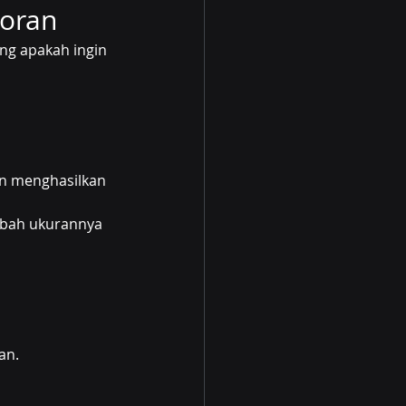
poran
ng apakah ingin 
an menghasilkan 
ubah ukurannya 
an.