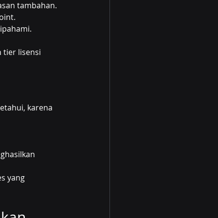
lasan tambahan.
int.
ipahami.
ier lisensi 
etahui, karena 
ghasilkan 
es yang 
akan