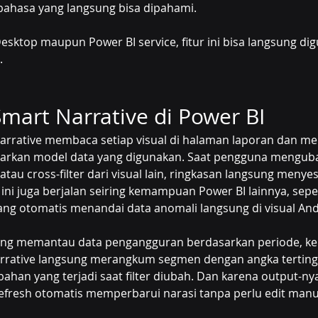
bahasa yang langsung bisa dipahami.
Desktop maupun Power BI service, fitur ini bisa langsung di
.
Smart Narrative di Power BI
 Narrative membaca setiap visual di halaman laporan dan m
sarkan model data yang digunakan. Saat pengguna mengubah 
, atau cross-filter dari visual lain, ringkasan langsung menyes
r ini juga berjalan seiring kemampuan Power BI lainnya, seper
ang otomatis menandai data anomali langsung di visual And
ng memantau data pengangguran berdasarkan periode, kel
rrative langsung merangkum segmen dengan angka tertingg
ahan yang terjadi saat filter diubah. Dan karena output-nya
refresh otomatis memperbarui narasi tanpa perlu edit manu