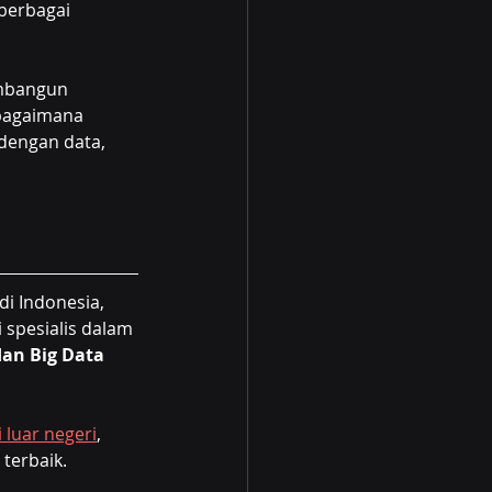
berbagai 
embangun 
 bagaimana 
dengan data, 
i Indonesia, 
spesialis dalam 
dan Big Data 
 luar negeri
, 
erbaik.  