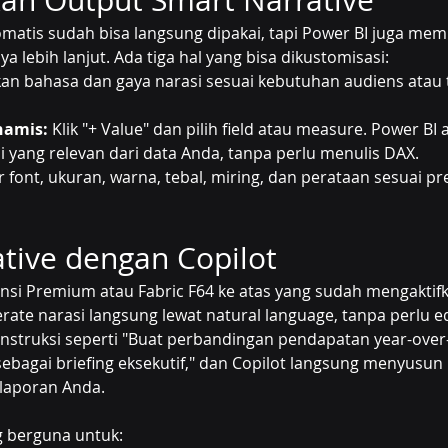
an Output Smart Narrative
matis sudah bisa langsung dipakai, tapi Power BI juga mem
 lebih lanjut. Ada tiga hal yang bisa dikustomisasi:
kan bahasa dan gaya narasi sesuai kebutuhan audiens atau 
inamis:
 Klik "+ Value" dan pilih field atau measure. Power BI 
 yang relevan dari data Anda, tanpa perlu menulis DAX.
r font, ukuran, warna, tebal, miring, dan perataan sesuai pr
tive dengan Copilot
nsi Premium atau Fabric F64 ke atas yang sudah mengaktifk
rate narasi langsung lewat natural language, tanpa perlu ed
 instruksi seperti "Buat perbandingan pendapatan year-over
sebagai briefing eksekutif," dan Copilot langsung menyusun 
 laporan Anda.
 berguna untuk: