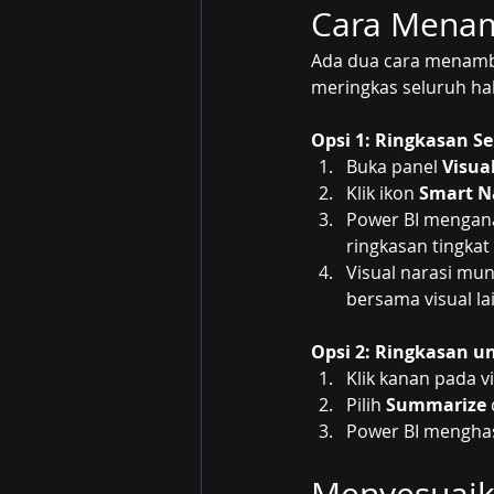
Cara Menam
Ada dua cara menamba
meringkas seluruh hal
Opsi 1: Ringkasan 
Buka panel 
Visua
Klik ikon 
Smart N
Power BI mengana
ringkasan tingkat
Visual narasi mu
bersama visual la
Opsi 2: Ringkasan u
Klik kanan pada vi
Pilih 
Summarize
Power BI menghas