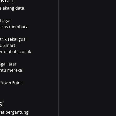
elakang data 
f agar 
harus membaca 
ik sekaligus, 
p. Smart 
r diubah, cocok 
gai latar 
antu mereka 
PowerPoint 
si
at bergantung 