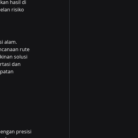
an hasil di 
lan risiko 
i alam. 
encanaan rute 
inan solusi 
rtasi dan 
patan 
engan presisi 