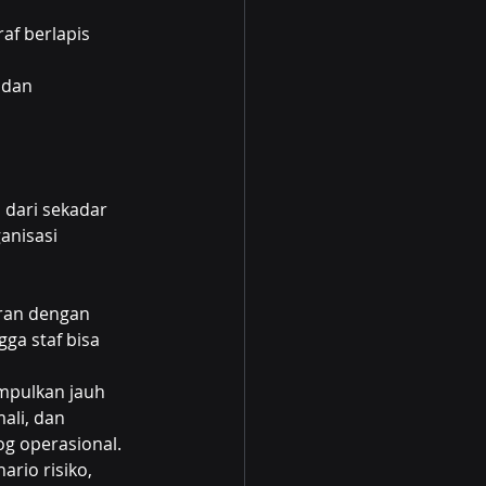
af berlapis 
 dan 
dari sekadar 
anisasi 
ran dengan 
ga staf bisa 
mpulkan jauh 
ali, dan 
og operasional.
rio risiko, 