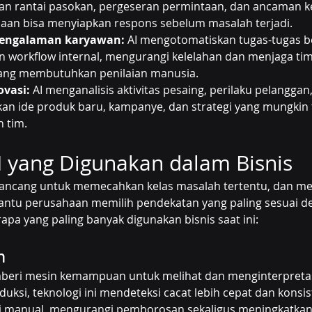
n rantai pasokan, pergeseran permintaan, dan ancaman 
aan bisa menyiapkan respons sebelum masalah terjadi.
engalaman karyawan:
 AI mengotomatiskan tugas-tugas b
workflow internal, mengurangi kelelahan dan menjaga tim 
yang membutuhkan penilaian manusia.
vasi:
 AI menganalisis aktivitas pesaing, perilaku pelanggan
n ide produk baru, kampanye, dan strategi yang mungkin t
h tim.
I yang Digunakan dalam Bisnis
dirancang untuk memecahkan kelas masalah tertentu, dan 
tu perusahaan memilih pendekatan yang paling sesuai de
apa yang paling banyak digunakan bisnis saat ini:
n
beri mesin kemampuan untuk melihat dan menginterpreta
roduksi, teknologi ini mendeteksi cacat lebih cepat dan konsis
i manual, mengurangi pemborosan sekaligus meningkatkan 