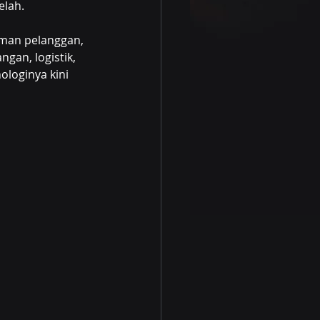
elah.
man pelanggan, 
gan, logistik, 
loginya kini 