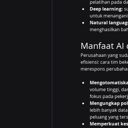
pelatihan pada d
Deep learning:
 s
untuk menangani 
Natural languag
menghasilkan ba
Manfaat AI 
Perusahaan yang suda
efisiensi: cara tim b
merespons perubahan 
Mengotomatiska
volume tinggi, da
fokus pada pekerja
Mengungkap pol
lebih banyak data
peluang yang ters
Memperkuat kesi