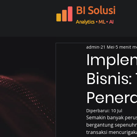
BI Solusi
Analytics
• ML
• AI
admin
21 Mei
5 menit 
Imple
Bisnis
Pener
Diperbarui:
10 Jul
Semakin banyak peru
bergantung sepenuhny
transaksi mencurigaka