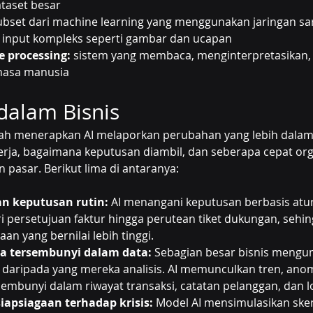
ataset besar
ubset dari machine learning yang menggunakan jaringan sar
input kompleks seperti gambar dan ucapan
e processing:
 sistem yang membaca, menginterpretasikan,
hasa manusia
dalam Bisnis
h menerapkan AI melaporkan perubahan yang lebih dalam 
ekerja, bagaimana keputusan diambil, dan seberapa cepat org
pasar. Berikut lima di antaranya:
n keputusan rutin:
 AI menangani keputusan berbasis atu
ri persetujuan faktur hingga perutean tiket dukungan, sehing
an yang bernilai lebih tinggi.
a tersembunyi dalam data:
 Sebagian besar bisnis mengu
 daripada yang mereka analisis. AI memunculkan tren, anom
embunyi dalam riwayat transaksi, catatan pelanggan, dan l
apsiagaan terhadap krisis:
 Model AI mensimulasikan skena