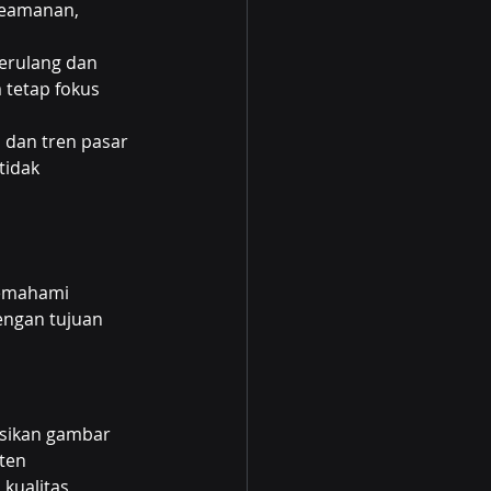
keamanan, 
erulang dan 
tetap fokus 
, dan tren pasar 
idak 
memahami 
ngan tujuan 
sikan gambar 
ten 
kualitas 