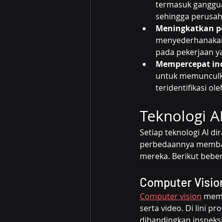
termasuk ganggua
sehingga perusah
Meningkatkan p
menyederhanakan 
pada pekerjaan 
Mempercepat ino
untuk memunculka
teridentifikasi ole
Teknologi A
Setiap teknologi AI 
perbedaannya memban
mereka. Berikut beber
Computer Visio
Computer vision
 mem
serta video. Di lini p
dibandingkan inspeks