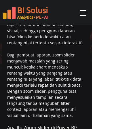
mempersempit rentang tampilan pada 
axis chart tanpa harus menggunakan 
BI Solusi
filter atau mengubah data yang ada. 
Analytics
• ML
• AI
Fitur ini muncul sebagai bar yang bisa 
digeser di bawah atau di samping 
visual, sehingga pengguna laporan 
bisa fokus ke periode waktu atau 
rentang nilai tertentu secara interaktif.
Bagi pembuat laporan, zoom slider 
menjawab masalah yang sering 
muncul: ketika chart mencakup 
rentang waktu yang panjang atau 
rentang nilai yang lebar, titik-titik data 
menjadi terlalu rapat dan sulit dibaca. 
Dengan zoom slider, pengguna bisa 
menyesuaikan tampilan secara 
langsung tanpa mengubah filter 
context laporan atau memengaruhi 
visual lain di halaman yang sama.
Apa Itu Zoom Slider di Power BI?