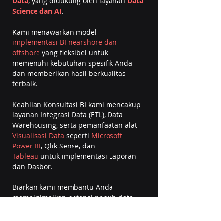
Data
, yang didukung oleh layanan
 Data 
Science dan AI
.
Kami menawarkan model 
implementasi BI nearshore dan 
offshore
 yang fleksibel untuk 
memenuhi kebutuhan spesifik Anda 
dan memberikan hasil berkualitas 
terbaik.
Keahlian Konsultasi BI kami mencakup 
layanan Integrasi Data (ETL), Data 
Warehousing, serta pemanfaatan alat 
Visualisasi Data
 seperti 
Microsoft 
Power BI
, Qlik Sense, dan 
Tableau
 untuk implementasi Laporan 
dan Dasbor.
Biarkan kami membantu Anda 
memaksimalkan potensi penuh data 
Anda dan mencapai tujuan bisnis Anda.
Data Science