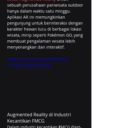
sebuah perusahaan pariwisata outdoor 
hanya dalam waktu satu minggu. 
Aplikasi AR ini memungkinkan 
pengunjung untuk berinteraksi dengan 
karakter hewan lucu di berbagai lokasi 
wisata, mirip seperti Pokémon GO, yang 
membuat pengalaman wisata lebih 
menyenangkan dan interaktif.
https://youtu.be/omIrtkq9ymM?
si=5bJ7mKv85ThXn0qq
Augmented Reality di Industri 
Kecantikan FMCG
Dalam industri kecantikan 
F
MCG (Fast-