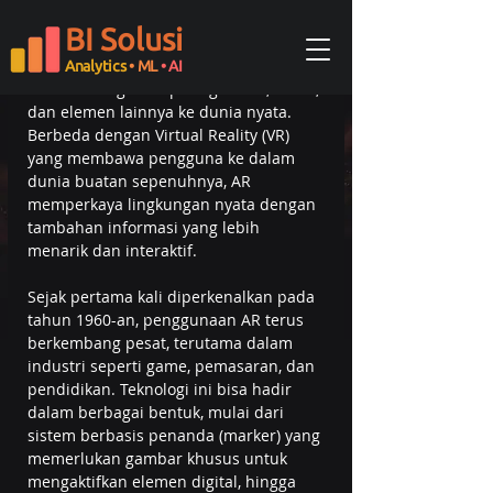
Diperbarui:
18 Okt 2024
BI Solusi
Augmented Reality (AR) adalah 
teknologi yang menambahkan 
Analytics
• ML
• AI
informasi digital seperti gambar, suara, 
dan elemen lainnya ke dunia nyata. 
Berbeda dengan Virtual Reality (VR) 
yang membawa pengguna ke dalam 
dunia buatan sepenuhnya, AR 
memperkaya lingkungan nyata dengan 
tambahan informasi yang lebih 
menarik dan interaktif.
Sejak pertama kali diperkenalkan pada 
tahun 1960-an, penggunaan AR terus 
berkembang pesat, terutama dalam 
industri seperti game, pemasaran, dan 
pendidikan. Teknologi ini bisa hadir 
dalam berbagai bentuk, mulai dari 
sistem berbasis penanda (marker) yang 
memerlukan gambar khusus untuk 
mengaktifkan elemen digital, hingga 