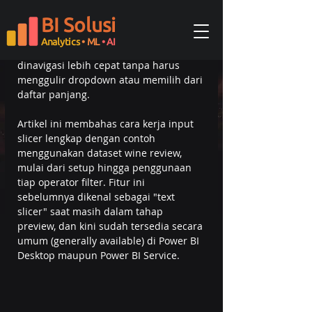
BI yang memungkinkan filter data 
BI Solusi
langsung melalui teks yang diketik, 
tanpa batasan nilai yang tersedia di 
Analytics
• ML
• AI
dataset. Hasilnya, laporan bisa 
dinavigasi lebih cepat tanpa harus 
menggulir dropdown atau memilih dari 
daftar panjang.
Artikel ini membahas cara kerja input 
slicer lengkap dengan contoh 
menggunakan dataset wine review, 
mulai dari setup hingga penggunaan 
tiap operator filter. Fitur ini 
sebelumnya dikenal sebagai "text 
slicer" saat masih dalam tahap 
preview, dan kini sudah tersedia secara 
umum (generally available) di Power BI 
Desktop maupun Power BI Service.