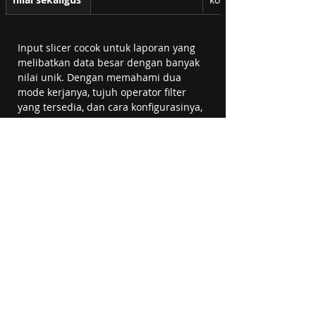
Input slicer cocok untuk laporan yang 
melibatkan data besar dengan banyak 
nilai unik. Dengan memahami dua 
mode kerjanya, tujuh operator filter 
yang tersedia, dan cara konfigurasinya, 
fitur ini bisa membuat laporan Power 
BI lebih interaktif dan mudah 
dinavigasi, terutama untuk tim yang 
bekerja dengan data teks dalam skala 
besar.
Mulai Implementasi Power BI untuk 
Bisnis Anda
Menganalisis feedback pelanggan 
dalam jumlah besar membutuhkan 
sistem pelaporan yang tepat. Power BI, 
dengan fitur seperti input slicer, 
memungkinkan tim Anda menelusuri 
dan memfilter data teks secara 