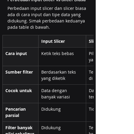
Perbedaan input slicer dan slicer biasa 
ada di cara input dan tipe data yang 
didukung. Simak perbedaan keduanya 
pada table di bawah.
Input Slicer
Slicer Biasa
Cara input
Ketik teks bebas
Pilih dari daftar 
yang tersedia
Sumber filter
Berdasarkan teks 
Terbatas pada nilai 
yang diketik
di dataset
Cocok untuk
Data dengan 
Data dengan nilai 
banyak variasi
terbatas
Pencarian 
Didukung
Tidak langsung
parsial
Filter banyak 
Didukung
Tergantung 
nilai sekaligus
konfigurasi