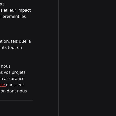
ets 
ls et leur impact 
ulièrement les 
tion, tels que la 
ents tout en 
 nous 
s vos projets 
en assurance 
ce 
dans leur 
açon dont nous 