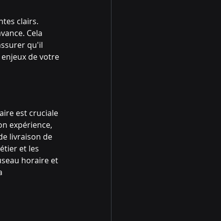
tes clairs. 
avance. Cela 
ssurer qu'il 
enjeux de votre 
ire est cruciale 
on expérience, 
de livraison de 
tier et les 
useau horaire et 
a 