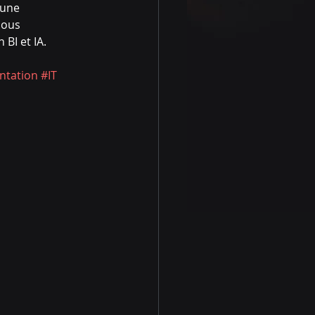
 une 
nous 
BI et IA.
ntation
#IT