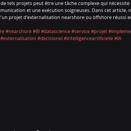
 de tels projets peut être une tâche complexe qui nécessite
mmunication et une exécution soigneuses. Dans cet article, 
'un projet d'externalisation nearshore ou offshore réussi en 
re
#nearshore
#BI
#datascience
#service
#projet
#impleme
#externalisation
#decisionel
#intelligenceartificielle
#IA