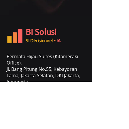
BI Solusi
SI Décisionnel
•
IA
Permata Hijau Suites (Kitameraki
Office),
Jl. Bang Pitung No.55, Kebayoran
Lama, Jakarta Selatan, DKI Jakarta,
Indonesia.
+62 822-9993-1973
contact@bisolusi.com
Suivez-nous sur: