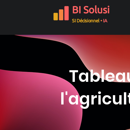
BI Solusi
SI Décisionnel
•
IA
Tableau
l'agricu