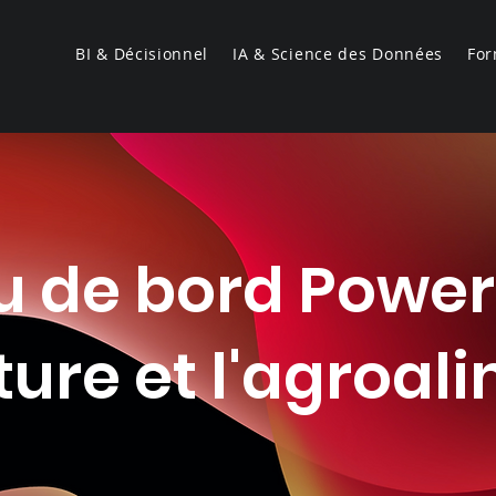
BI & Décisionnel
IA & Science des Données
For
 de bord Power
lture et l'agroal